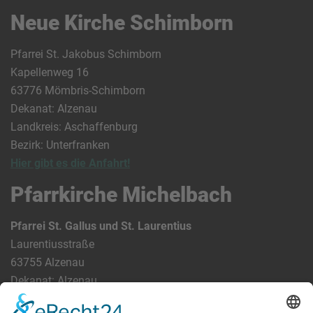
Neue Kirche Schimborn
Pfarrei St. Jakobus Schimborn
Kapellenweg 16
63776 Mömbris-Schimborn
Dekanat: Alzenau
Landkreis: Aschaffenburg
Bezirk: Unterfranken
Hier gibt es die Anfahrt!
Pfarrkirche Michelbach
Pfarrei St. Gallus und St. Laurentius
Laurentiusstraße
63755 Alzenau
Dekanat: Alzenau
Landkreis: Aschaffenburg