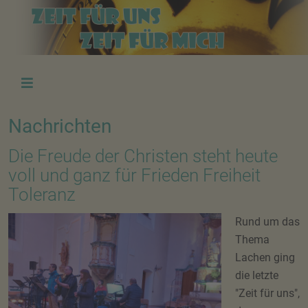
Nachrichten
Die Freude der Christen steht heute
voll und ganz für Frieden Freiheit
Toleranz
Rund um das
Thema
Lachen ging
die letzte
"Zeit für uns",