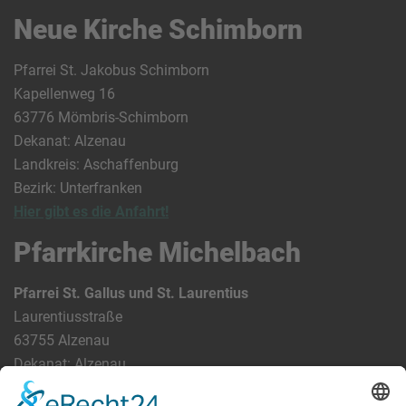
Neue Kirche Schimborn
Pfarrei St. Jakobus Schimborn
Kapellenweg 16
63776 Mömbris-Schimborn
Dekanat: Alzenau
Landkreis: Aschaffenburg
Bezirk: Unterfranken
Hier gibt es die Anfahrt!
Pfarrkirche Michelbach
Pfarrei St. Gallus und St. Laurentius
Laurentiusstraße
63755 Alzenau
Dekanat: Alzenau
Landkreis: Aschaffenburg