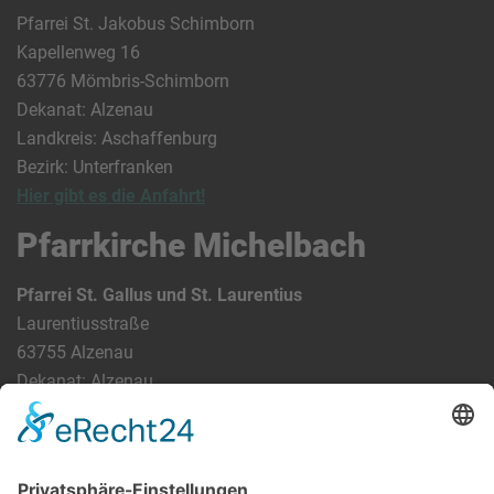
Pfarrei St. Jakobus Schimborn
Kapellenweg 16
63776 Mömbris-Schimborn
Dekanat: Alzenau
Landkreis: Aschaffenburg
Bezirk: Unterfranken
Hier gibt es die Anfahrt!
Pfarrkirche Michelbach
Pfarrei St. Gallus und St. Laurentius
Laurentiusstraße
63755 Alzenau
Dekanat: Alzenau
Landkreis: Aschaffenburg
Bezirk: Unterfranken
Bundesland: Bayern