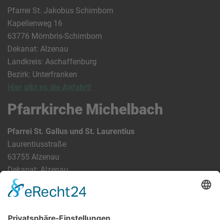
Pfarrei St. Jakobus Schimborn
Kapellenweg 16
63776 Mömbris-Schimborn
Dekanat: Alzenau
Landkreis: Aschaffenburg
Bezirk: Unterfranken
Hier gibt es die Anfahrt!
Pfarrkirche Michelbach
Pfarrei St. Gallus und St. Laurentius
Laurentiusstraße
63755 Alzenau
Dekanat: Alzenau
Landkreis: Aschaffenburg
Bezirk: Unterfranken
Bundesland: Bayern